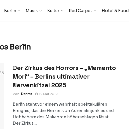
Berlin
Musik
Kultur
Red Carpet
Hotel & Food
os Berlin
Der Zirkus des Horrors – „Memento
Mori“ – Berlins ultimativer
Nervenkitzel 2025
Von
Dennis
15. Mai 2025
Berlin steht vor einem wahrhaft spektakulären
Ereignis, das die Herzen von Adrenalinjunkies und
Liebhabern des Makabren höherschlagen lässt.
Der Zirkus ...