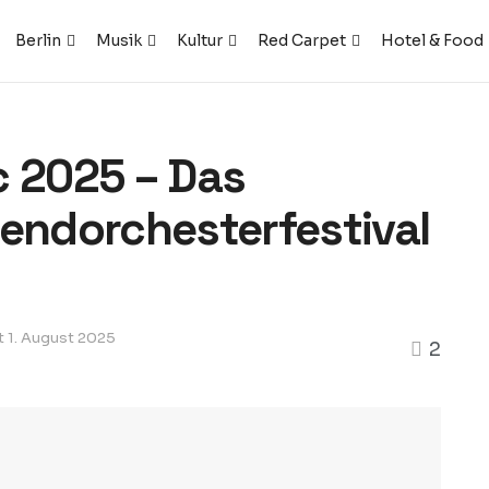
Berlin
Musik
Kultur
Red Carpet
Hotel & Food
c 2025 – Das
gendorchesterfestival
rt 1. August 2025
2