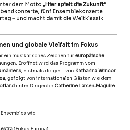
Unter dem Motto
„Hier spielt die Zukunft“
7 Abendkonzerte, fünf Ensemblekonzerte
rtag – und macht damit die Weltklassik
nen und globale Vielfalt im Fokus
hr ein musikalisches Zeichen für
europäische
nnungen. Eröffnet wird das Programm vom
umäniens
, erstmals dirigiert von
Katharina Wincor
cea
, gefolgt von internationalen Gästen wie dem
otland
unter Dirigentin
Catherine Larsen‑Maguire
.
 Ensembles wie:
estra
(Fokus Europa)