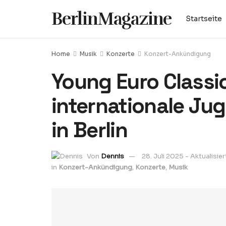
BerlinMagazine
Startseite
Home
Musik
Konzerte
Konzert-Ankündigung
Young Euro Classi
internationale Ju
in Berlin
Von
Dennis
28. Juli 2025 - Aktualisie
in
Konzert-Ankündigung
,
Konzerte
,
Musik