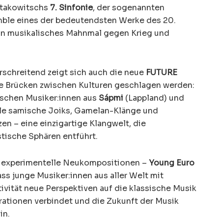
stakowitschs
7. Sinfonie
, der sogenannten
mble eines der bedeutendsten Werke des 20.
ein musikalisches Mahnmal gegen Krieg und
schreitend zeigt sich auch die neue
FUTURE
he Brücken zwischen Kulturen geschlagen werden:
ischen Musiker:innen aus
Sápmi
(Lappland) und
elle samische Joiks, Gamelan-Klänge und
n – eine einzigartige Klangwelt, die
stische Sphären entführt.
r experimentelle Neukompositionen –
Young Euro
ss junge Musiker:innen aus aller Welt mit
ivität neue Perspektiven auf die klassische Musik
erationen verbindet und die Zukunft der Musik
in.