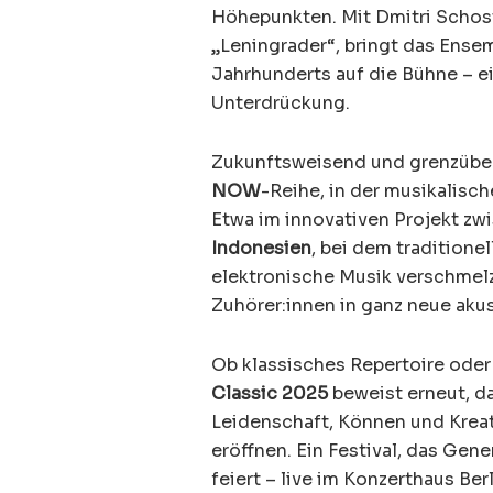
Höhepunkten. Mit Dmitri Scho
„Leningrader“, bringt das Ense
Jahrhunderts auf die Bühne – 
Unterdrückung.
Zukunftsweisend und grenzüber
NOW
-Reihe, in der musikalisc
Etwa im innovativen Projekt zw
Indonesien
, bei dem tradition
elektronische Musik verschmelze
Zuhörer:innen in ganz neue aku
Ob klassisches Repertoire ode
Classic 2025
beweist erneut, da
Leidenschaft, Können und Kreat
eröffnen. Ein Festival, das Gen
feiert – live im Konzerthaus Berl