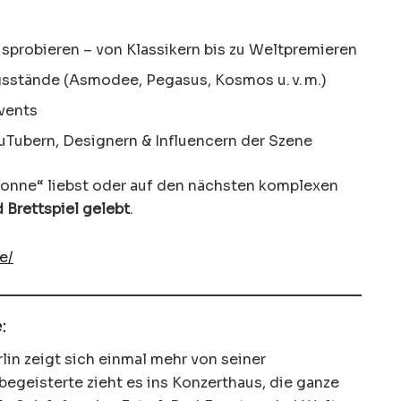
probieren – von Klassikern bis zu Weltpremieren
gsstände (Asmodee, Pegasus, Kosmos u. v. m.)
vents
uTubern, Designern & Influencern der Szene
sonne“ liebst oder auf den nächsten komplexen
d Brettspiel gelebt
.
e/
:
lin zeigt sich einmal mehr von seiner
egeisterte zieht es ins Konzerthaus, die ganze