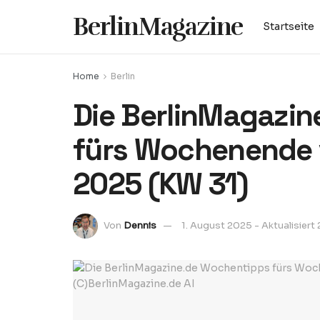
BerlinMagazine
Startseite
Home
Berlin
Die BerlinMagazi
fürs Wochenende 
2025 (KW 31)
Von
Dennis
1. August 2025 - Aktualisiert