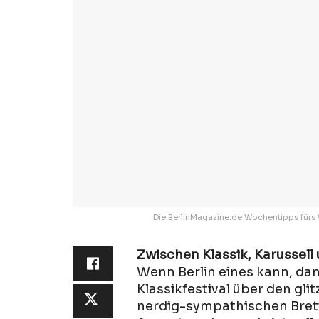
Die BerlinMagazine.de Wochentipps fürs
Zwischen Klassik, Karussell 
Wenn Berlin eines kann, dann
Klassikfestival über den gl
nerdig-sympathischen Bret