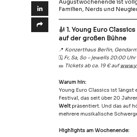
Augustwochenende ist vollg
Familien, Nerds und Neugier
🎻 1. Young Euro Classic
auf der großen Bühne
📍
Konzerthaus Berlin, Gendar
🗓️
Fr, Sa, So – jeweils 20:00 Uhr
🎫
Tickets ab ca. 19 € auf
www.y
Warum hin:
Young Euro Classics ist längst 
Festival, das seit über 20 Jahr
Welt
präsentiert. Und das auf h
mehrere musikalische Schwerg
Highlights am Wochenende: