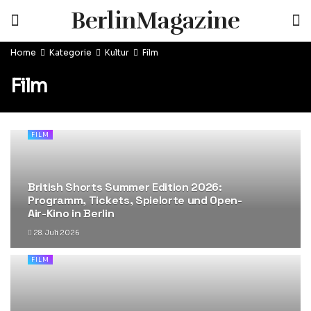
BerlinMagazine
Home
Kategorie
Kultur
Film
Film
FILM
British Shorts Summer Edition 2026:
Programm, Tickets, Spielorte und Open-
Air-Kino in Berlin
28. Juli 2026
FILM