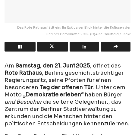
Das Rote Rathaus lädt ein: Ihr Exklusiver Blick hinter die Kulissen der
Berliner Demokratie 2025 (C)Allie Caulfield / Flickr
Am
Samstag, den 21. Juni 2025
, öffnet das
Rote Rathaus
, Berlins geschichtsträchtiger
Regierungssitz, seine Pforten für einen
besonderen
Tag der offenen Tür
. Unter dem
Motto
„Demokratie erleben“
haben Bürger
und Besucher
die seltene Gelegenheit, das
Zentrum der Berliner Stadtverwaltung zu
erkunden und die Menschen hinter den
politischen Entscheidungen kennenzulernen.