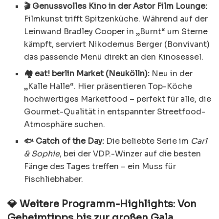
🎬 Genussvolles Kino in der Astor Film Lounge:
Filmkunst trifft Spitzenküche. Während auf der
Leinwand Bradley Cooper in „Burnt“ um Sterne
kämpft, serviert Nikodemus Berger (Bonvivant)
das passende Menü direkt an den Kinosessel.
🏘️ eat! berlin Market (Neukölln):
Neu in der
„Kalle Halle“. Hier präsentieren Top-Köche
hochwertiges Marketfood – perfekt für alle, die
Gourmet-Qualität in entspannter Streetfood-
Atmosphäre suchen.
🐟 Catch of the Day:
Die beliebte Serie im
Carl
& Sophie
, bei der VDP.-Winzer auf die besten
Fänge des Tages treffen – ein Muss für
Fischliebhaber.
💎 Weitere Programm-Highlights: Von
Geheimtipps bis zur großen Gala