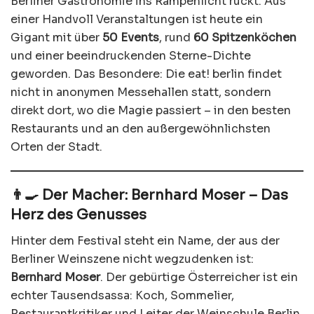
Berliner Gastronomie ins Rampenlicht rückt. Aus
einer Handvoll Veranstaltungen ist heute ein
Gigant mit über
50 Events
, rund
60 Spitzenköchen
und einer beeindruckenden Sterne-Dichte
geworden. Das Besondere: Die eat! berlin findet
nicht in anonymen Messehallen statt, sondern
direkt dort, wo die Magie passiert – in den besten
Restaurants und an den außergewöhnlichsten
Orten der Stadt.
👨‍🍳 Der Macher: Bernhard Moser – Das
Herz des Genusses
Hinter dem Festival steht ein Name, der aus der
Berliner Weinszene nicht wegzudenken ist:
Bernhard Moser
. Der gebürtige Österreicher ist ein
echter Tausendsassa: Koch, Sommelier,
Restaurantkritiker und Leiter der Weinschule Berlin.