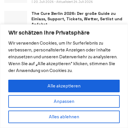
20. Juli 2026 - Aktualisiert 24. Juli 2026
The Cure Berlin 2026: Der große Guide zu
Einlass, Support, Tickets, Wetter, Setlist und
Anfahrt
Wir schätzen Ihre Privatsphäre
8. Juli 2026 - Aktualisiert 10. Juli 2026
Wir verwenden Cookies, um Ihr Surferlebnis zu
verbessern, personalisierte Anzeigen oder Inhalte
einzusetzen und unseren Datenverkehr zu analysieren.
Wenn Sie auf „Alle akzeptieren" klicken, stimmen Sie
der Anwendung von Cookies zu.
Alle akzeptieren
The HU in Berlin 2026: Neues Album „HUN“, SKÁLD,
Zeiten und Tickets
Anpassen
6. August 2026
Alles ablehnen
Volksbad Berlin 2026 öffnet am 7. August:
Kostenlos schwimmen vor der Volksbühne