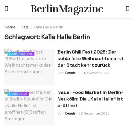
BerlinMagazine
Home
Tag
Kalle Halle Berlin
Schlagwort:
Kalle Halle Berlin
Berlin Chili Fest 2025: Der
FOOD-FESTIVAL
schärfste Weihnachtsmarkt
der Stadt kehrt zurück
Von
Dennis
9. November 2025
Neuer Food Market in Berlin-
FOOD-NEWS
Neukölln: Die „Kalle Halle“ ist
eröffnet
Von
Dennis
5. September 2025