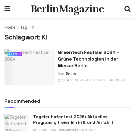
BerlinMagazine
Home
Tag
KI
Schlagwort:
KI
Greentech Festival 2024 –
EVENTS
Grüne Technologien in der
Messe Berlin
Von
Dennis
22. April 2024 - Aktualisiert 26. Mai 2024
Recommended
Tegeler Hafenfest 2026: Aktuelles
Programm, freier Eintritt und Anfahrt
15. Juli 2026 - Aktualisiert 17. Juli 2026