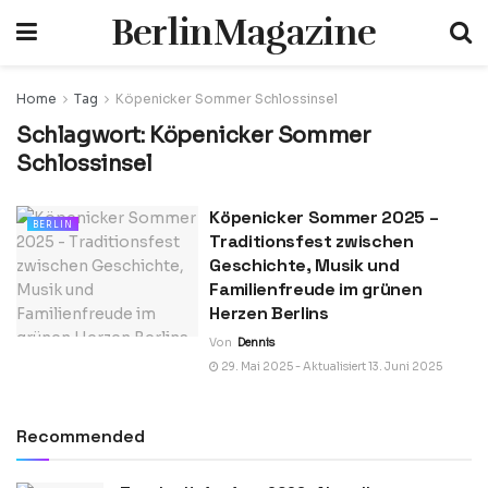
BerlinMagazine
Home
Tag
Köpenicker Sommer Schlossinsel
Schlagwort:
Köpenicker Sommer
Schlossinsel
Köpenicker Sommer 2025 –
BERLIN
Traditionsfest zwischen
Geschichte, Musik und
Familienfreude im grünen
Herzen Berlins
Von
Dennis
29. Mai 2025 - Aktualisiert 13. Juni 2025
Recommended