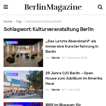
BerlinMagazine
Home
Tag
Kulturveranstaltung Berlin
Schlagwort:
Kulturveranstaltung Berlin
„Das Letzte Abendmahl“ als
KULTUR
immersive Kunsterfahrung in
Berlin
Von
Dennis
11. November 2025
25 Jahre C/O Berlin – Open
KULTUR
House zum Jubiläum im Amerika
Haus
Von
Dennis
17. Juli 2025
W66 im Museum für