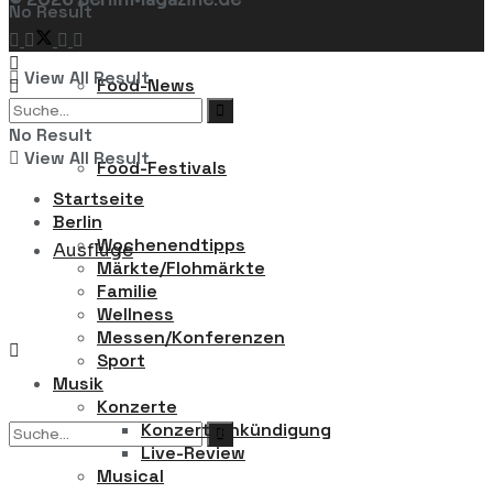
Restaurants
No Result
View All Result
Food-News
No Result
View All Result
Food-Festivals
Startseite
Berlin
Wochenendtipps
Ausflüge
Märkte/Flohmärkte
Familie
Wellness
Messen/Konferenzen
Sport
Musik
Konzerte
Konzert-Ankündigung
Live-Review
Musical