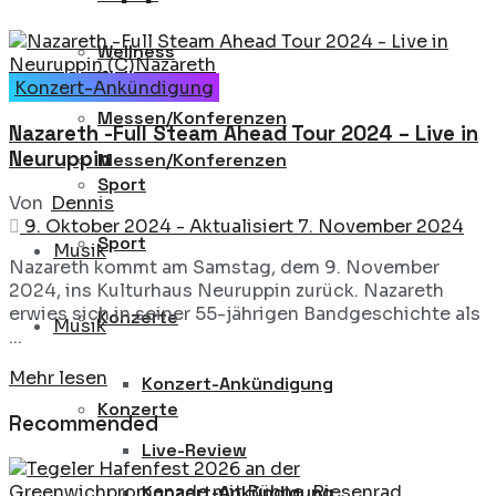
Wellness
Wellness
Konzert-Ankündigung
Messen/Konferenzen
Nazareth -Full Steam Ahead Tour 2024 – Live in
Neuruppin
Messen/Konferenzen
Sport
Von
Dennis
9. Oktober 2024 - Aktualisiert 7. November 2024
Sport
Musik
Nazareth kommt am Samstag, dem 9. November
2024, ins Kulturhaus Neuruppin zurück. Nazareth
erwies sich in seiner 55-jährigen Bandgeschichte als
Konzerte
Musik
...
Details
Mehr lesen
Konzert-Ankündigung
Konzerte
Recommended
Live-Review
Konzert-Ankündigung