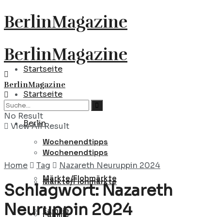
BerlinMagazine
BerlinMagazine
Startseite
BerlinMagazine
Startseite
Berlin
No Result
Berlin
View All Result
Wochenendtipps
Wochenendtipps
Home
Tag
Nazareth Neuruppin 2024
Märkte/Flohmärkte
Märkte/Flohmärkte
Schlagwort:
Nazareth
Neuruppin 2024
Familie
Familie