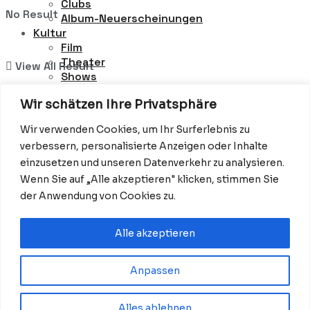
Clubs
No Result
Album-Neuerscheinungen
Kultur
Film
Theater
View All Result
Shows
Kunst
Wir schätzen Ihre Privatsphäre
Museen
Comedy
Wir verwenden Cookies, um Ihr Surferlebnis zu
Red Carpet
verbessern, personalisierte Anzeigen oder Inhalte
Filmpremieren
einzusetzen und unseren Datenverkehr zu analysieren.
Awards
Events
Wenn Sie auf „Alle akzeptieren" klicken, stimmen Sie
Hotel & Food
der Anwendung von Cookies zu.
Hotels
Restaurants
Alle akzeptieren
Food-News
Food-Festivals
Ausflüge
Anpassen
Alles ablehnen