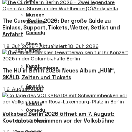
Museen
The Cure Berlin 2026: Der große Guide zu
Theater
Einlass, Support, Tickets, Wetter, Setlist und
Comedy
Anfahrt
Shows
8. Juli 2026 - Aktualisiert 10. Juli 2026
Red Carpet
Kunst
Filmpremieren
The HU in Berlin 2026: Neues Album „HUN“,
SKÁLD, Zeiten und Tickets
Awards
Museen
6. August 2026
Events
Comedy
Volksbad Berlin 2026 öffnet am 7. August:
Kostenlos schwimmen vor der Volksbühne
Hotel & Food