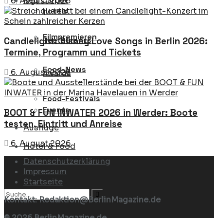
Red Carpet
6. August 2026
Hotels
Filmpremieren
Restaurants
Candlelight: Disney Love Songs in Berlin 2026:
Termine, Programm und Tickets
Food-News
6. August 2026
Awards
Food-Festivals
Events
BOOT & FUN INWATER 2026 in Werder: Boote
testen, Eintritt und Anreise
Ausflüge
6. August 2026
Hotel & Food
Datenschutzerklärung
Impressum
Startseite
Hotels
Kontakt: Redaktion@BerlinMagazine.de
© 2026 BerlinMagazine.de