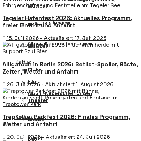
Musical
Tegeler Hafenfest 2026: Aktuelles Programm,
Live-Review
Clubs
freier Eintritt und Anfahrt
15. Juli 2026 - Aktualisiert 17. Juli 2026
Album-Neuerscheinungen
Musical
Kultur
Alligatoah in Berlin 2026: Setlist-Spoiler, Gäste,
Clubs
Zeiten, Wetter und Anfahrt
Film
26. Juli 2026 - Aktualisiert 1. August 2026
Album-Neuerscheinungen
Theater
Treptower Parkfest 2026: Finales Programm,
Kultur
Shows
Wetter und Anfahrt
20. Juli 2026 - Aktualisiert 24. Juli 2026
Kunst
Film