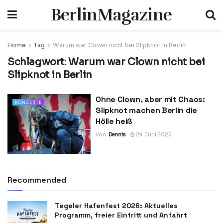
BerlinMagazine
Home
Tag
Warum war Clown nicht bei Slipknot in Berlin
Schlagwort:
Warum war Clown nicht bei
Slipknot in Berlin
Ohne Clown, aber mit Chaos:
KONZERTE
Slipknot machen Berlin die
Hölle heiß
Von
Dennis
24. Juni 2025
Recommended
Tegeler Hafenfest 2026: Aktuelles
Programm, freier Eintritt und Anfahrt