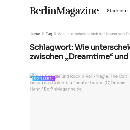
BerlinMagazine
Startseite
Home
Tag
Wie unterscheidet sich der Sound von Th
Schlagwort:
Wie unterschei
zwischen „Dreamtime“ und „
KONZERTE