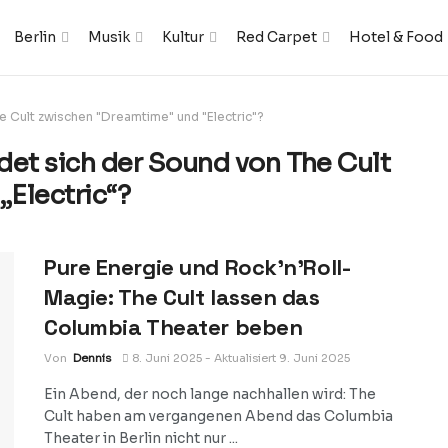
Berlin
Musik
Kultur
Red Carpet
Hotel & Food
e Cult zwischen "Dreamtime" und "Electric"?
det sich der Sound von The Cult
Electric“?
Pure Energie und Rock’n’Roll-
Magie: The Cult lassen das
Columbia Theater beben
Von
Dennis
8. Juni 2025 - Aktualisiert 9. Juni 2025
Ein Abend, der noch lange nachhallen wird: The
Cult haben am vergangenen Abend das Columbia
Theater in Berlin nicht nur ...