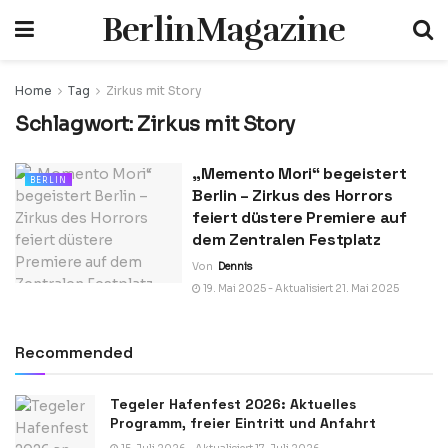
BerlinMagazine
Home
Tag
Zirkus mit Story
Schlagwort:
Zirkus mit Story
„Memento Mori“ begeistert
BERLIN
Berlin – Zirkus des Horrors
feiert düstere Premiere auf
dem Zentralen Festplatz
Von
Dennis
19. Mai 2025 - Aktualisiert 21. Mai 2025
Recommended
Tegeler Hafenfest 2026: Aktuelles
Programm, freier Eintritt und Anfahrt