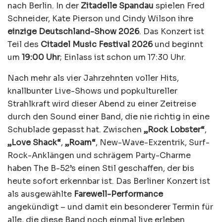
nach Berlin. In der
Zitadelle Spandau
spielen Fred
Schneider, Kate Pierson und Cindy Wilson ihre
einzige Deutschland-Show 2026
. Das Konzert ist
Teil des
Citadel Music Festival 2026
und beginnt
um
19:00 Uhr
; Einlass ist schon um 17:30 Uhr.
Nach mehr als vier Jahrzehnten voller Hits,
knallbunter Live-Shows und popkultureller
Strahlkraft wird dieser Abend zu einer Zeitreise
durch den Sound einer Band, die nie richtig in eine
Schublade gepasst hat. Zwischen
„Rock Lobster“
,
„Love Shack“
,
„Roam“
, New-Wave-Exzentrik, Surf-
Rock-Anklängen und schrägem Party-Charme
haben The B-52’s einen Stil geschaffen, der bis
heute sofort erkennbar ist. Das Berliner Konzert ist
als ausgewählte
Farewell-Performance
angekündigt – und damit ein besonderer Termin für
alle, die diese Band noch einmal live erleben