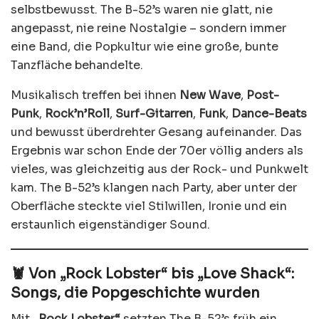
selbstbewusst. The B-52’s waren nie glatt, nie
angepasst, nie reine Nostalgie – sondern immer
eine Band, die Popkultur wie eine große, bunte
Tanzfläche behandelte.
Musikalisch treffen bei ihnen
New Wave
,
Post-
Punk
,
Rock’n’Roll
,
Surf-Gitarren
,
Funk
,
Dance-Beats
und bewusst überdrehter Gesang aufeinander. Das
Ergebnis war schon Ende der 70er völlig anders als
vieles, was gleichzeitig aus der Rock- und Punkwelt
kam. The B-52’s klangen nach Party, aber unter der
Oberfläche steckte viel Stilwillen, Ironie und ein
erstaunlich eigenständiger Sound.
🦞 Von „Rock Lobster“ bis „Love Shack“:
Songs, die Popgeschichte wurden
Mit
„Rock Lobster“
setzten The B-52’s früh ein