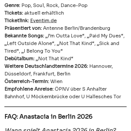
Genre:
Pop, Soul, Rock, Dance-Pop
Tickets:
aktuell erhältlich
Ticketlink:
Eventim.de
Präsentiert von:
Antenne Berlin/Brandenburg
Bekannte Songs:
„I’m Outta Love“, „Paid My Dues“,
„Left Outside Alone“, „Not That Kind“, „Sick and
Tired“, „I Belong To You“
Debütalbum:
„Not That Kind“
Weitere Deutschlandtermine 2026:
Hannover,
Düsseldorf, Frankfurt, Berlin
Österreich-Termin:
Wien
Empfohlene Anreise:
ÖPNV über S Anhalter
Bahnhof, U Möckernbrücke oder U Hallesches Tor
FAQ: Anastacia in Berlin 2026
Wann spielt Anastacia 2026 in Berlin?