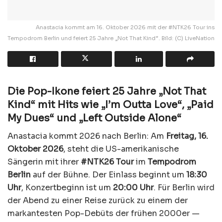
Anastacia kommt am 16. Oktober 2026 mit der #NTK26 Tour ins
Tempodrom Berlin und feiert 25 Jahre „Not That Kind“. Bild: (C) LiveNation
Die Pop-Ikone feiert 25 Jahre „Not That
Kind“ mit Hits wie „I’m Outta Love“, „Paid
My Dues“ und „Left Outside Alone“
Anastacia kommt 2026 nach Berlin: Am
Freitag, 16.
Oktober 2026
, steht die US-amerikanische
Sängerin mit ihrer
#NTK26 Tour
im
Tempodrom
Berlin
auf der Bühne. Der Einlass beginnt um
18:30
Uhr
, Konzertbeginn ist um
20:00 Uhr
. Für Berlin wird
der Abend zu einer Reise zurück zu einem der
markantesten Pop-Debüts der frühen 2000er —