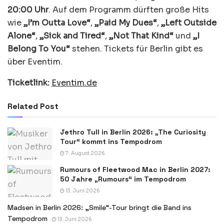
20:00 Uhr
. Auf dem Programm dürften große Hits
wie
„I’m Outta Love“
,
„Paid My Dues“
,
„Left Outside
Alone“
,
„Sick and Tired“
,
„Not That Kind“
und
„I
Belong To You“
stehen. Tickets für Berlin gibt es
über Eventim.
Ticketlink:
Eventim.de
Related Post
Jethro Tull in Berlin 2026: „The Curiosity
Tour“ kommt ins Tempodrom
7. August 2026
Rumours of Fleetwood Mac in Berlin 2027:
50 Jahre „Rumours“ im Tempodrom
13. Juni 2026
Madsen in Berlin 2026: „Smile“-Tour bringt die Band ins
Tempodrom
13. Juni 2026