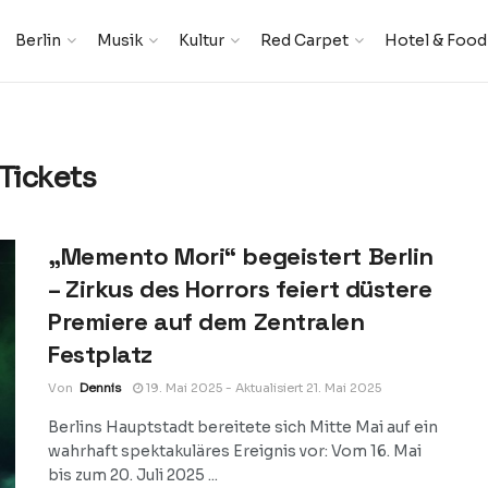
Berlin
Musik
Kultur
Red Carpet
Hotel & Food
Tickets
„Memento Mori“ begeistert Berlin
– Zirkus des Horrors feiert düstere
Premiere auf dem Zentralen
Festplatz
Von
Dennis
19. Mai 2025 - Aktualisiert 21. Mai 2025
Berlins Hauptstadt bereitete sich Mitte Mai auf ein
wahrhaft spektakuläres Ereignis vor: Vom 16. Mai
bis zum 20. Juli 2025 ...