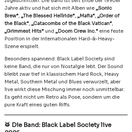
zugeschnitten. Die Band ist seit Ende der 1990er
Jahre aktiv und hat sich mit Alben wie
„Sonic
Brew“
,
„The Blessed Hellride“
,
„Mafia“
,
„Order of
the Black“
,
„Catacombs of the Black Vatican“
,
„Grimmest Hits“
und
„Doom Crew Inc.“
eine feste
Position in der internationalen Hard-&-Heavy-
Szene erspielt.
Besonders spannend: Black Label Society sind
keine Band, die nur von Nostalgie lebt. Der Sound
bleibt zwar tief in klassischem Hard Rock, Heavy
Metal, Southern Metal und Blues verwurzelt, aber
live wirkt diese Mischung immer noch unmittelbar.
Es geht nicht um Retro als Pose, sondern um die
pure Kraft eines guten Riffs.
🥁 Die Band: Black Label Society live