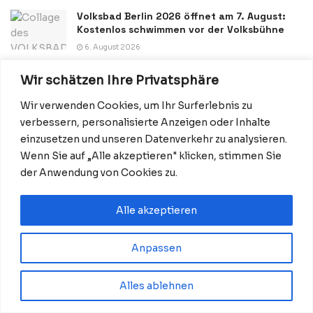
Volksbad Berlin 2026 öffnet am 7. August:
Kostenlos schwimmen vor der Volksbühne
6. August 2026
Candlelight: Disney Love Songs in Berlin
Wir schätzen Ihre Privatsphäre
2026: Termine, Programm und Tickets
Wir verwenden Cookies, um Ihr Surferlebnis zu
6. August 2026
verbessern, personalisierte Anzeigen oder Inhalte
BOOT & FUN INWATER 2026 in Werder: Boote
einzusetzen und unseren Datenverkehr zu analysieren.
testen, Eintritt und Anreise
Wenn Sie auf „Alle akzeptieren" klicken, stimmen Sie
6. August 2026
der Anwendung von Cookies zu.
Alle akzeptieren
Anpassen
Datenschutzerklärung
Impressum
Startseite
Alles ablehnen
Kontakt: Redaktion@BerlinMagazine.de