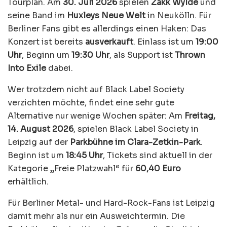
Tourplan. Am
30. Juli 2026
spielen
Zakk Wylde
und
seine Band im
Huxleys Neue Welt
in Neukölln. Für
Berliner Fans gibt es allerdings einen Haken: Das
Konzert ist bereits
ausverkauft
. Einlass ist um
19:00
Uhr
, Beginn um
19:30 Uhr
, als Support ist
Thrown
Into Exile
dabei.
Wer trotzdem nicht auf Black Label Society
verzichten möchte, findet eine sehr gute
Alternative nur wenige Wochen später: Am
Freitag,
14. August 2026
, spielen Black Label Society in
Leipzig auf der
Parkbühne im Clara-Zetkin-Park
.
Beginn ist um
18:45 Uhr
, Tickets sind aktuell in der
Kategorie „Freie Platzwahl“ für
60,40 Euro
erhältlich.
Für Berliner Metal- und Hard-Rock-Fans ist Leipzig
damit mehr als nur ein Ausweichtermin. Die