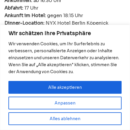
Ankommen:
ab 16:30 Uhr
Abfahrt:
17 Uhr
Ankunft im Hotel:
gegen 18:15 Uhr
Dinner-Location:
NYX Hotel Berlin Köpenick
Adresse Hotel:
Grünauer Straße 1, 12557 Berlin
Wir schätzen Ihre Privatsphäre
Ende:
gegen 22 Uhr
Wir verwenden Cookies, um Ihr Surferlebnis zu
Host:
Julian F. M. Stoeckel
verbessern, personalisierte Anzeigen oder Inhalte
Live-Musik:
Heiko Loyda am Saxophon
einzusetzen und unseren Datenverkehr zu analysieren.
Programm:
Bootsfahrt, Häppchen, Welcome Drink,
Wenn Sie auf „Alle akzeptieren" klicken, stimmen Sie
3-Gang-Menü und Live-Unterhaltung
der Anwendung von Cookies zu.
Getränke:
Bier, Wein und Softdrinks bis 22 Uhr
inklusive
Alle akzeptieren
Vegetarische Hauptspeise:
Risotto mit
Mascarpone, getrockneten Tomaten und Rucola
Anpassen
Preis:
120 Euro pro Person
Teilnehmerzahl:
maximal 100 Personen
Alles ablehnen
Dresscode:
Weiß
Rückfahrt:
individuell ab NYX Hotel Berlin Köpenick