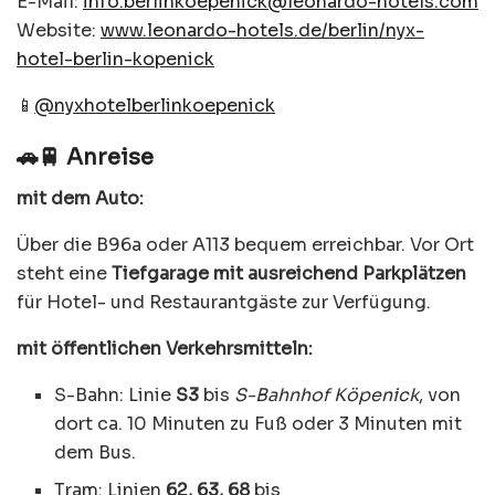
E-Mail:
info.berlinkoepenick@leonardo-hotels.com
Website:
www.leonardo-hotels.de/berlin/nyx-
hotel-berlin-kopenick
📱
@nyxhotelberlinkoepenick
🚗🚆 Anreise
mit dem Auto:
Über die B96a oder A113 bequem erreichbar. Vor Ort
steht eine
Tiefgarage mit ausreichend Parkplätzen
für Hotel- und Restaurantgäste zur Verfügung.
mit öffentlichen Verkehrsmitteln:
S-Bahn: Linie
S3
bis
S-Bahnhof Köpenick
, von
dort ca. 10 Minuten zu Fuß oder 3 Minuten mit
dem Bus.
Tram: Linien
62, 63, 68
bis