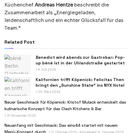
Küchenchef
Andreas Hentze
beschreibt die
Zusammenarbeit als „Energiegeladen,
leidenschaftlich und ein echter Glücksfall für das
Team.“
Related Post
Benedict wird abends zur Gastrobar: Pop-
up béné ist in der Uhlandstraße gestartet
9. Juli 2026
Kalifornien trifft Köpenick: Felicitas Then
bringt den „Sunshine State“ ins NYX Hotel
20. März 2026
Neuer Geschmack für Köpenick: Kristof Mulack entwickelt das
kulinarische Konzept für das Clash Kitchens & Bar
13. November 2025
Neuanfang mit Geschmack: Das eins44 startet mit neuem
Menü-Konzept durch
11. Oktober 2025 - Aktualisiert 16. Oktober 2025