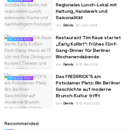
HOTELS & FOOD
Regionales Lunch-Lokal mit
Haltung, Handwerk und
Saisonalität
Von
Dennis
1. Juni 2026
Restaurant Tim Raue startet
HOTELS & FOOD
„Early Kolibri“: Frühes Fünf-
Gang-Dinner für Berliner
Wochenendabende
Von
Dennis
13. Mai 2026
Das FREDERICK’S am
HOTELS & FOOD
Potsdamer Platz: Wo Berliner
Geschichte auf moderne
Brunch-Kultur trifft
Von
Dennis
13. April 2026
Recommended