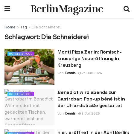
BerlinMagazine
Home
Tag
Die Schneiderei
Schlagwort:
Die Schneiderei
Monti Pizza Berlin: Römisch-
HOTELS & FOOD
knusprige Neueröffnung in
Kreuzberg
Von
Dennis
23. Juli 2026
Benedict wird abends zur
HOTELS & FOOD
Gastrobar: Pop-up béné ist in
der Uhlandstraße gestartet
Von
Dennis
9. Juli 2026
hier. eröffnet in der AchtBerlin: